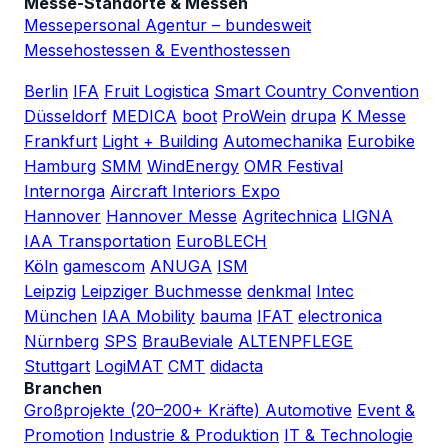
Messe-Standorte & Messen
Messepersonal Agentur – bundesweit
Messehostessen & Eventhostessen
Berlin
IFA
Fruit Logistica
Smart Country Convention
Düsseldorf
MEDICA
boot
ProWein
drupa
K Messe
Frankfurt
Light + Building
Automechanika
Eurobike
Hamburg
SMM
WindEnergy
OMR Festival
Internorga
Aircraft Interiors Expo
Hannover
Hannover Messe
Agritechnica
LIGNA
IAA Transportation
EuroBLECH
Köln
gamescom
ANUGA
ISM
Leipzig
Leipziger Buchmesse
denkmal
Intec
München
IAA Mobility
bauma
IFAT
electronica
Nürnberg
SPS
BrauBeviale
ALTENPFLEGE
Stuttgart
LogiMAT
CMT
didacta
Branchen
Großprojekte (20–200+ Kräfte)
Automotive
Event &
Promotion
Industrie & Produktion
IT & Technologie