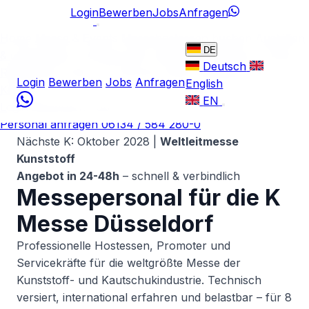
Login
Bewerben
Jobs
Anfragen
Home
Messe & Events
Messehostessen buchen
Aushilfen
DE
& Leiharbeiter
Professionals
Operations Plattform
Preise
Deutsch
Referenzen
Über uns
Karriere
News
Ratgeber
FAQ
Login
Bewerben
Jobs
Anfragen
English
Kontakt
EN
Login
Bewerben
Jobs
Personal anfragen
06134 / 584 280-0
Nächste K: Oktober 2028 |
Weltleitmesse
Kunststoff
Angebot in 24-48h
– schnell & verbindlich
Messepersonal für die
K
Messe
Düsseldorf
Professionelle Hostessen, Promoter und
Servicekräfte für die weltgrößte Messe der
Kunststoff- und Kautschukindustrie. Technisch
versiert, international erfahren und belastbar – für 8