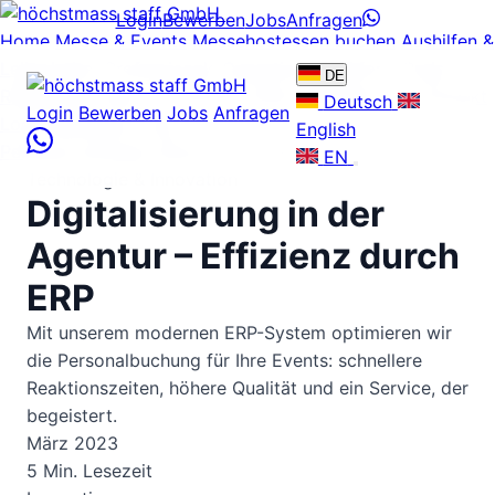
Login
Bewerben
Jobs
Anfragen
Home
Messe & Events
Messehostessen buchen
Aushilfen &
Leiharbeiter
Professionals
Operations Plattform
Preise
DE
Referenzen
Über uns
Karriere
News
Ratgeber
FAQ
Kontakt
Deutsch
Login
Bewerben
Jobs
Anfragen
Login
Bewerben
Jobs
English
Personal anfragen
06134 / 584 280-0
EN
Technologie & Innovation
Digitalisierung in der
Agentur –
Effizienz durch
ERP
Mit unserem modernen ERP-System optimieren wir
die Personalbuchung für Ihre Events: schnellere
Reaktionszeiten, höhere Qualität und ein Service, der
begeistert.
März 2023
5 Min. Lesezeit