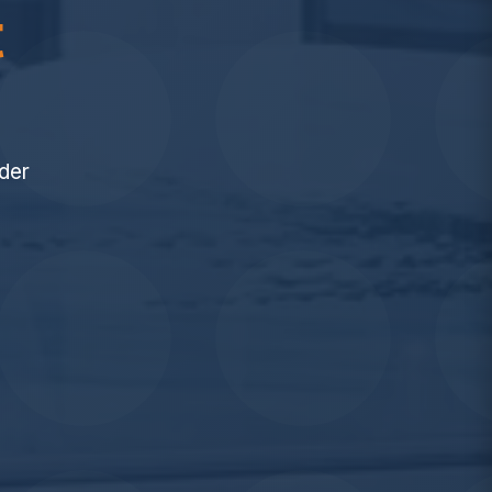
t
eder