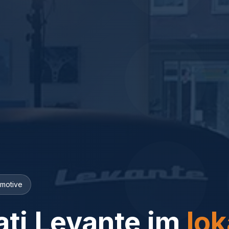
omotive
ti Levante im
lok