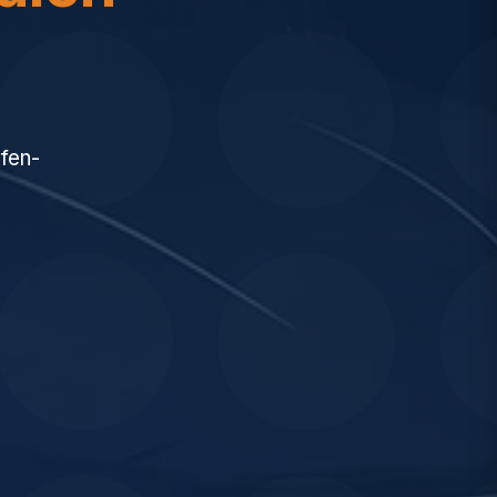
h
ufen-