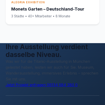
ALEGRIA EXHIBITION
Monets Garten – Deutschland-Tour
3 Städte • 40+ Mitarbeiter • 8 Monate
Ihre Ausstellung verdient
dasselbe Niveau.
Was wir für die Titanic-Ausstellung in München
geleistet haben, leisten wir auch für Sie. Museum,
Wanderausstellung, immersives Erlebnis – sprechen
Sie mit uns.
Jetzt Projekt anfragen
06134 584 280 0