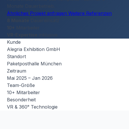
Monate Dauerbetrieb.
Ähnliches Projekt anfragen
Weitere Referenzen
8 Monate
Dauereinsatz
10+
Mitarbeiter
VR-Expertise
inklusive
Kunde
Alegria Exhibition GmbH
Standort
Paketposthalle München
Zeitraum
Mai 2025 – Jan 2026
Team-Größe
10+ Mitarbeiter
Besonderheit
VR & 360° Technologie